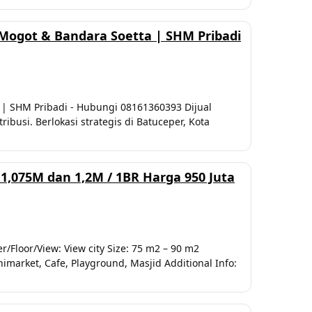
Mogot & Bandara Soetta | SHM Pribadi
 | SHM Pribadi - Hubungi 08161360393 Dijual
busi. Berlokasi strategis di Batuceper, Kota
,075M dan 1,2M / 1BR Harga 950 Juta
Floor/View: View city Size: 75 m2 – 90 m2
nimarket, Cafe, Playground, Masjid Additional Info: