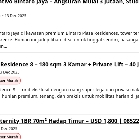
tivo Bintaro Jaya – Angsuran Mulai 3 Jutaan, Stud
n • 13 Dec 2025
ntaro Jaya di kawasan premium Bintaro Plaza Residences, tower terb
reeze. Hunian ini jadi pilihan ideal untuk tinggal sendiri, pasan
iun…
Residence 8 – 180 sqm 3 Kamar + Private Lift – 40
 13 Dec 2025
per Murah
dence 8 — unit eksklusif dengan ruang super lega dan privasi mak
unian premium, tenang, dan praktis untuk mobilitas harian di Jaka
…
Eternity 1BR 70m² Hadap Timur – USD 1,800 | 0852
3 Dec 2025
per Murah