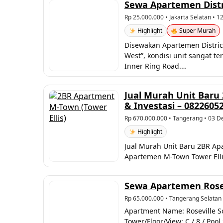
Sewa Apartemen Distri
Rp 25.000.000
• Jakarta Selatan • 
Highlight
Super Murah
Disewakan Apartemen District
West”, kondisi unit sangat t
Inner Ring Road.…
Jual Murah Unit Baru 
& Investasi – 0822605
Rp 670.000.000
• Tangerang • 03 D
Highlight
Jual Murah Unit Baru 2BR Apa
Apartemen M-Town Tower Ellis
Sewa Apartemen Rosevi
Rp 65.000.000
• Tangerang Selatan
Apartment Name: Roseville So
Tower/Floor/View: C / 8 / Poo