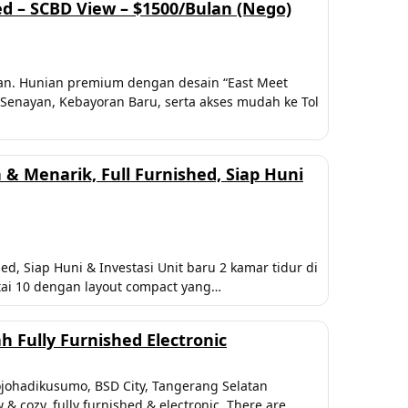
ed – SCBD View – $1500/Bulan (Nego)
latan. Hunian premium dengan desain “East Meet
t Senayan, Kebayoran Baru, serta akses mudah ke Tol
& Menarik, Full Furnished, Siap Huni
d, Siap Huni & Investasi Unit baru 2 kamar tidur di
ntai 10 dengan layout compact yang…
 Fully Furnished Electronic
jojohadikusumo, BSD City, Tangerang Selatan
& cozy. fully furnished & electronic. There are