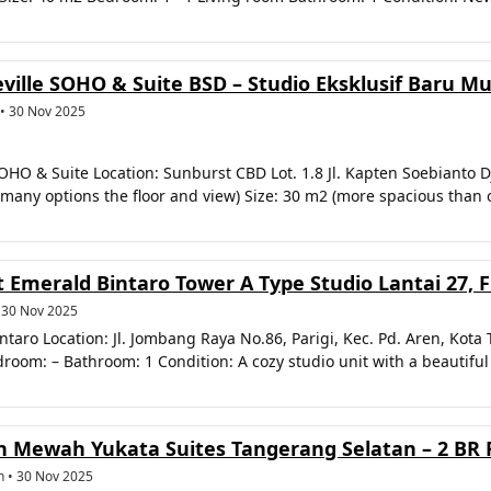
lle SOHO & Suite BSD – Studio Eksklusif Baru Mur
 • 30 Nov 2025
HO & Suite Location: Sunburst CBD Lot. 1.8 Jl. Kapten Soebianto 
ty (many options the floor and view) Size: 30 m2 (more spacious th
Emerald Bintaro Tower A Type Studio Lantai 27, F
 30 Nov 2025
aro Location: Jl. Jombang Raya No.86, Parigi, Kec. Pd. Aren, Kota
room: – Bathroom: 1 Condition: A cozy studio unit with a beautiful c
Mewah Yukata Suites Tangerang Selatan – 2 BR Fu
n • 30 Nov 2025