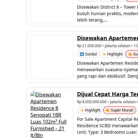
Disewakan District 8 – Tower
butuh hunian praktis, modern,
lebih terang,…
Disewakan Apartemen R
Rp 21.000.000
• Jakarta selatan • 1
Sundul
Highlight
Su
Disewakan Apartemen Residenc
menawarkan suasana nyaman, 
yang rapi dan eksklusif. Den
Dijual Cepat Harga T
Rp 8.000.000.000
• Jakarta selatan 
Highlight
Super Murah
For Sale Apartment Capital R
Residence SCBD menawarkan ke
Unit: Type: 3 Bedrooms Luas