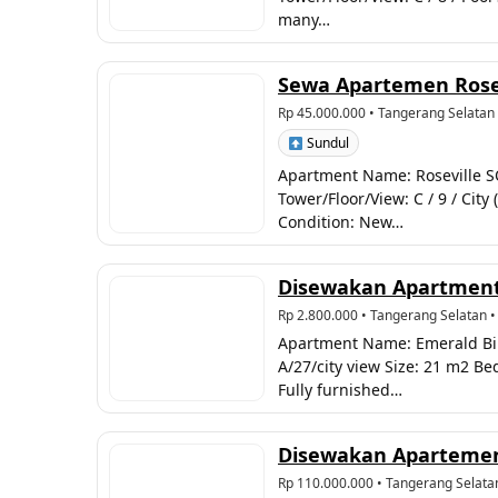
many…
Sewa Apartemen Rosevi
Rp 45.000.000
• Tangerang Selatan
Sundul
Apartment Name: Roseville SO
Tower/Floor/View: C / 9 / Ci
Condition: New…
Disewakan Apartment 
Rp 2.800.000
• Tangerang Selatan •
Apartment Name: Emerald Bint
A/27/city view Size: 21 m2 Bed
Fully furnished…
Disewakan Apartemen 
Rp 110.000.000
• Tangerang Selata