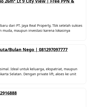
io 26m² Lt 9 City View | Free PPN &
aru dari PT. Jaya Real Property, Tbk setelah sukses
gan muda, maupun investasi karena lokasinya
 Juta/Bulan Nego | 081297097777
simal. Ideal untuk keluarga, ekspatriat, maupun
rta Selatan. Dengan private lift, akses ke unit
22916888