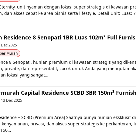
 Eternity, unit nyaman dengan lokasi super strategis di kawasan p
 dan akses cepat ke area bisnis serta lifestyle. Detail Unit: Luas
esidence 8 Senopati 1BR Luas 102m² Full Furnish
3 Dec 2025
per Murah
e 8 Senopati, hunian premium di kawasan strategis yang dikenal se
private, dan representatif, cocok untuk Anda yang mengutamakan 
gan lokasi yang sangat…
ermurah Capital Residence SCBD 3BR 150m² Furnis
• 13 Dec 2025
esidence – SCBD (Premium Area) Saatnya punya hunian eksklusif di
nyamanan, privasi, dan akses super strategis ke perkantoran, life
: 150…