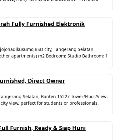
ah Fully Furnished Elektronik
Djojohadikusumo,BSD city, Tangerang Selatan
an other apartments) m2 Bedroom: Studio Bathroom: 1
urnished, Direct Owner
 Tangerang Selatan, Banten 15227 Tower/Floor/View:
ity view, perfect for students or professionals.
ll Furnish, Ready & Siap Huni