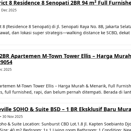
ct 8 Residence 8 Senopati 2BR 94 m² Full Furnish
12 Dec 2025
 8 (Residence 8 Senopati) di Jl. Senopati Raya No. 8B, Jakarta Se
erawat, dan lokasi super strategis—walking distance ke SCBD, deka
2BR Apartemen M-Town Tower Ellis – Harga Murah 
29054
ec 2025
rtemen M-Town Tower Ellis – Harga Murah & Menarik, Full Furnishe
, full furnished, rapi, dan belum pernah ditempati. Berada di la
lle SOHO & Suite BSD – 1 BR Eksklusif Baru Murah
 • 30 Nov 2025
ho & Suite Location: Sunburst CBD Lot.1.8 Jl. Kapten Soebianto D
l Size: 40 m2 Bedroom: 1+ 1 Living room Bathroom: 1 Condition: New 