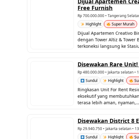
Dijual Apartemen Crea
Free Furnish
Rp 700.000.000
• Tangerang Selata
Highlight
Super Murah
Dijual Apartemen Creativo Bi
dengan Tower Altiz & Tower B
terkoneksi langsung ke Stas
Disewakan Rare Unit! 
Rp 480.000.000
• Jakarta selatan •
Sundul
Highlight
Su
Ringkasan Unit For Rent Resi
eksekutif yang membutuhkan h
terasa lebih aman, nyaman,
Disewakan District 8 
Rp 29.940.750
• Jakarta selatan • 1
Sundul
Highlight
Su