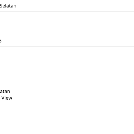
Selatan
5
latan
y View