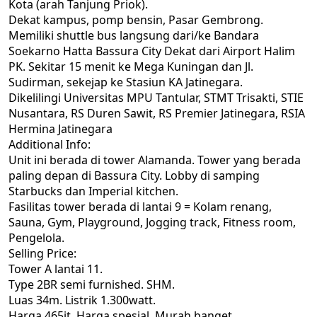
Kota (arah Tanjung Priok).
Dekat kampus, pomp bensin, Pasar Gembrong.
Memiliki shuttle bus langsung dari/ke Bandara
Soekarno Hatta Bassura City Dekat dari Airport Halim
PK. Sekitar 15 menit ke Mega Kuningan dan Jl.
Sudirman, sekejap ke Stasiun KA Jatinegara.
Dikelilingi Universitas MPU Tantular, STMT Trisakti, STIE
Nusantara, RS Duren Sawit, RS Premier Jatinegara, RSIA
Hermina Jatinegara
Additional Info:
Unit ini berada di tower Alamanda. Tower yang berada
paling depan di Bassura City. Lobby di samping
Starbucks dan Imperial kitchen.
Fasilitas tower berada di lantai 9 = Kolam renang,
Sauna, Gym, Playground, Jogging track, Fitness room,
Pengelola.
Selling Price:
Tower A lantai 11.
Type 2BR semi furnished. SHM.
Luas 34m. Listrik 1.300watt.
Harga 465jt. Harga spesial. Murah banget.